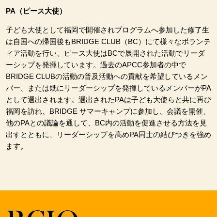
PA
（ピース大使）
子ども大使として福岡で開催されプログラムへ参加した修了生
は自国への帰国後もBRIDGE CLUB
（BC
）にて様々なボランテ
ィア活動を行い、ピース大使はBC
で展開された活動でリーダ
ーシップを発揮しています。
過去のAPCC
参加者の中で
BRIDGE CLUB
の活動の普及活動への貢献を希望しているメン
バー、または既にリーダーシップを発揮しているメンバーがPA
として選出されます。選出されたPA
は子ども大使らと共に再び
福岡を訪れ、BRIDGE
サマーキャンプに参加し、会議を開催、
他のPA
との議論を通して、BC
内の活動を促進させる方法を見
出すとともに、リーダーシップを高めPA
同士の結びつきを強め
ます。