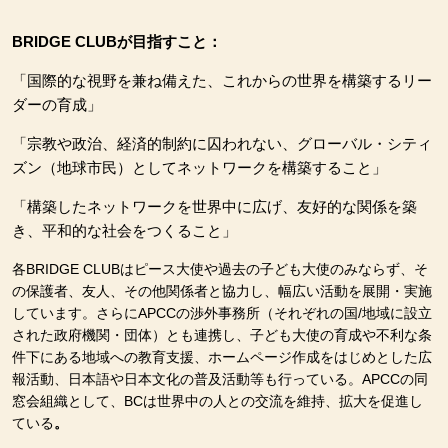
BRIDGE CLUB
が目指すこと：
「国際的な視野を兼ね備えた、これからの世界を構築するリー
ダーの育成」
「宗教や政治、経済的制約に囚われない、グローバル・シティ
ズン（地球市民）としてネットワークを構築すること」
「構築したネットワークを世界中に広げ、友好的な関係を築
き、平和的な社会をつくること」
各BRIDGE CLUB
はピース大使や過去の子ども大使のみならず、そ
の保護者、友人、その他関係者と協力し、幅広い活動を展開・実施
しています。さらにAPCC
の渉外事務所（それぞれの国/
地域に設立
された政府機関・団体）とも連携し、子ども大使の育成や不利な条
件下にある地域への教育支援、ホームページ作成をはじめとした広
報活動、日本語や日本文化の普及活動等も行っている。APCC
の同
窓会組織として、BC
は世界中の人との交流を維持、拡大を促進し
ている
。