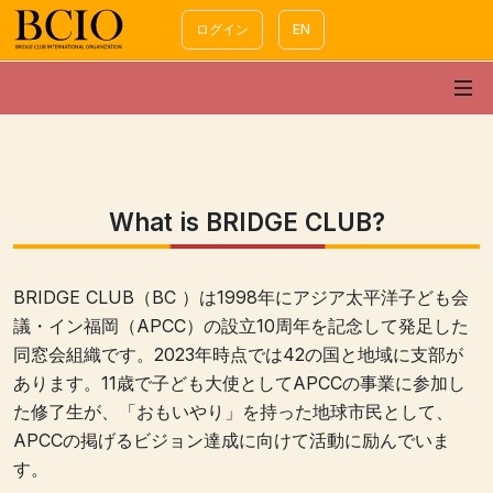
ログイン
EN
What is BRIDGE CLUB?
BRIDGE CLUB
（BC
）は1998
年にアジア太平洋子ども会
議・イン福岡（APCC
）の設立10
周年を記念して発足した
同窓会組織です。2023
年時点では42
の国と地域に支部が
あります。11
歳で子ども大使としてAPCC
の事業に参加し
た修了生が、「おもいやり」を持った地球市民として、
APCC
の掲げるビジョン達成に向けて活動に励んでいま
す。